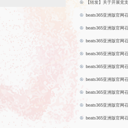
【转发】关于开展党
beats365亚洲版官
beats365亚洲版
beats365亚洲版
beats365亚洲版
beats365亚洲版官
beats365亚洲
beats365亚洲版官
beats365亚洲版
beats365亚洲版