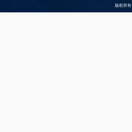
版权所有：