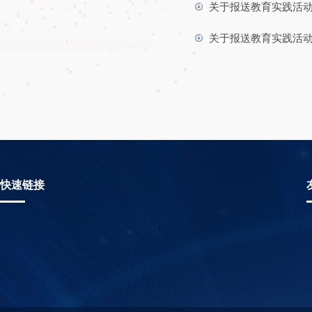
关于报送教育实践活
关于报送教育实践活
快速链接