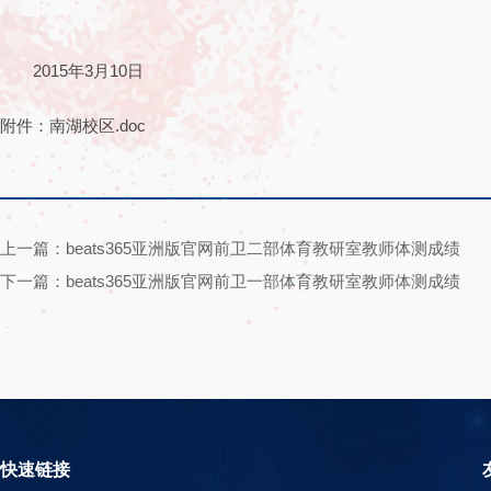
2015年3月10日
附件：南湖校区.doc
上一篇：beats365亚洲版官网前卫二部体育教研室教师体测成绩
下一篇：beats365亚洲版官网前卫一部体育教研室教师体测成绩
快速链接