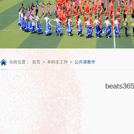
当前位置：
首页
>
本科生工作
>
公共课教学
beat