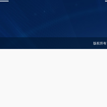
版权所有：