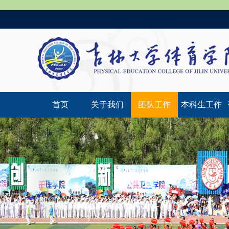
首页
关于我们
团队工作
本科生工作