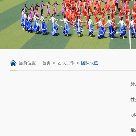
当前位置：
首页
>
团队工作
>
团队队伍
姓
性
职
最