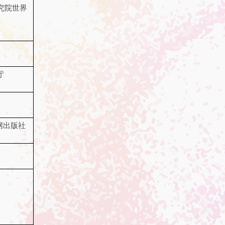
研究院世界
厅
官网出版社