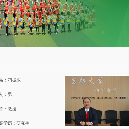
名：刁振东
别：男
称：教授
高学历：研究生