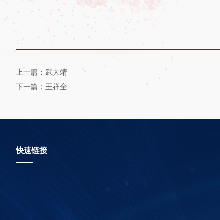
上一篇：武大靖
下一篇：王祥全
快速链接