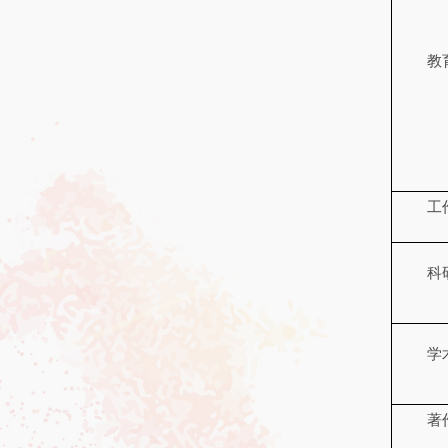
教
工
科
学
著