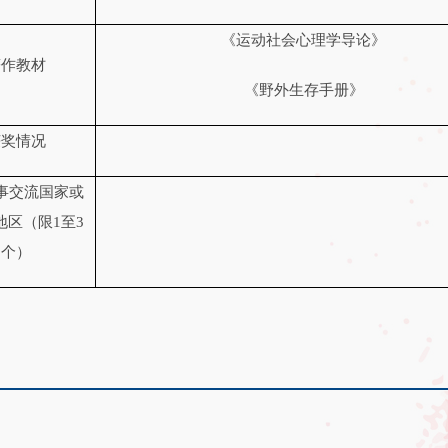
《运动社会心理学导论》
著作教材
《野外生存手册》
获奖情况
事交流国家或
地区（限
1
至
3
个）