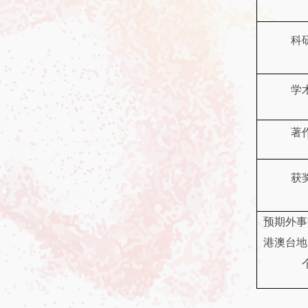
科
学
著
获
预期外事
港澳台地