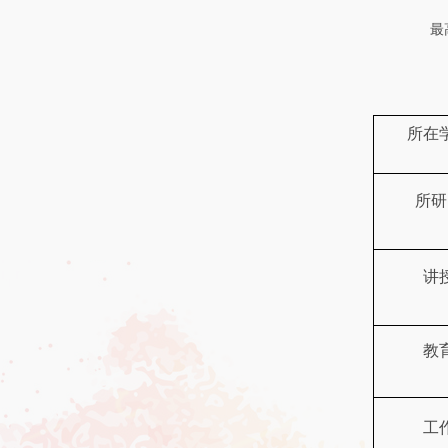
最
所在
所研
讲
教
工