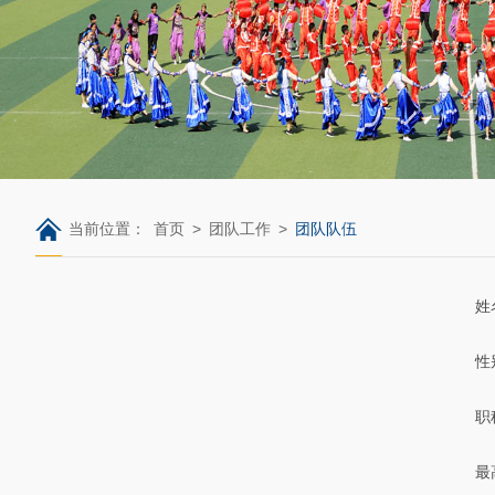
当前位置：
首页
>
团队工作
>
团队队伍
姓
性
职
最