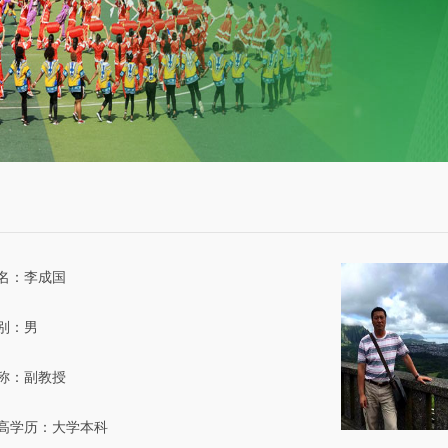
名：李成国
别：男
称：副教授
高学历：大学本科