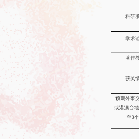
科研
学术
著作
获奖
预期外事
或港澳台地
至
个
3