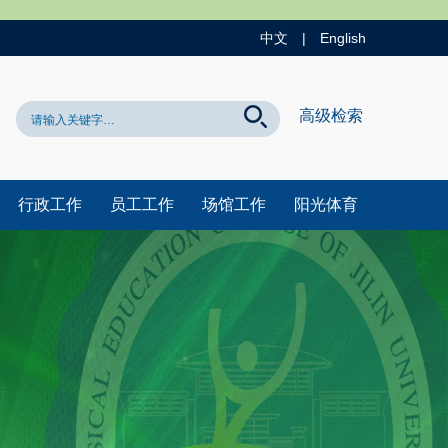
中文
|
English
方网站！
高级检索
行政工作
员工工作
场馆工作
阳光体育