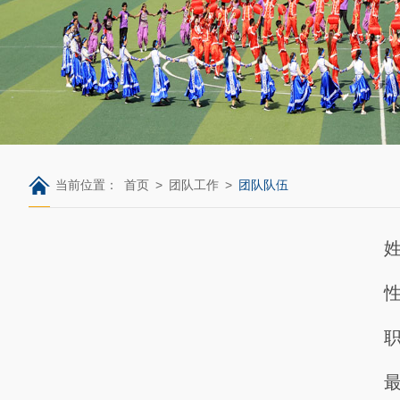
当前位置：
首页
>
团队工作
>
团队队伍