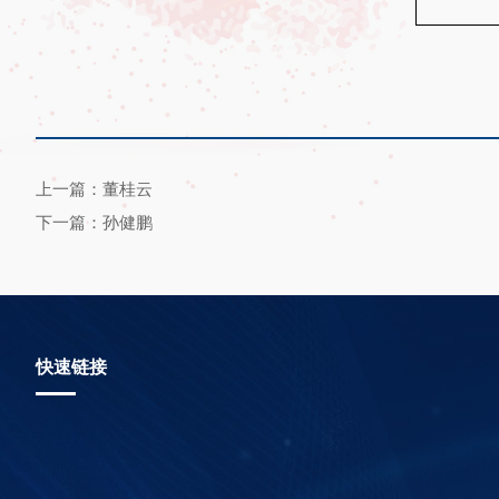
上一篇：董桂云
下一篇：孙健鹏
快速链接