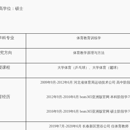
高学位：硕士
学科专业
体育教育训练学
究方向
体育教学原理与方法
授课程
大学体育（乒乓球）、大学体育（毽球）
2009
年
9
月
-2012
年
6
月 河北省体育局运动技术公司 高中阶
育经历
2012
年
9
月
-2016
年
6
月 beats365亚洲版官网 本科阶段学
2016
年
9
月
-2019
年
6
月 beats365亚洲版官网 硕士阶段学
2019
年
7
月
-2020
年
6
月 长春新区慧谷公司 任体育教师