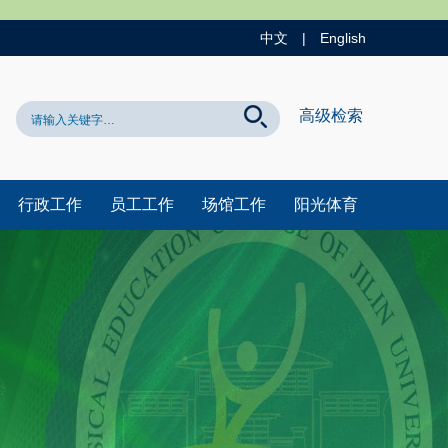
中文
|
English
网站！
高级检索
行政工作
员工工作
场馆工作
阳光体育