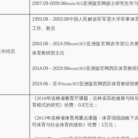
2007.09-2009.06
beats365亚洲版官网硕士研究生学
1993.08
2003.08
－
中国人民解放军军需大学军事体
工作、教员
2003.08
2014.09
－
beats365亚洲版官网农学部公
工作经历
体育教研部主任
2014.09
2019.06
－
beats365亚洲版官网西区体育教
2019.06
－至今beats365亚洲版官网西区体育教研部
《
2010
年吉林省教育厅课题：
吉林省高校健康与快
0.8
育模式的研究
》
经费：
万元
；
《
2013
年吉林省体育局重点课题：
体育强国战略下
1
司体育与社会体育的接轨
》
经费：
万元；