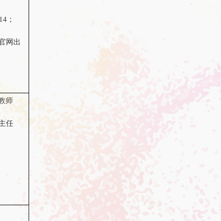
14
；
洲版官网出
导教师
室主任