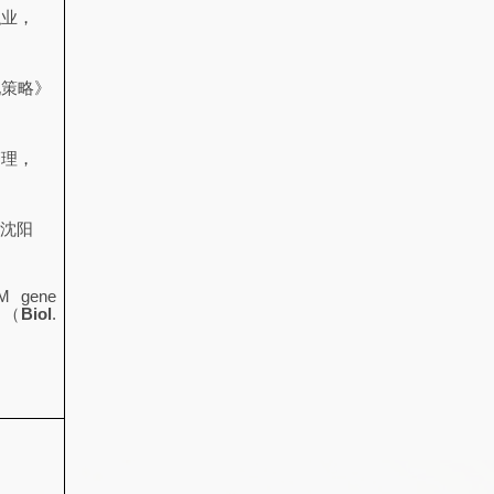
职业
，
现策略》
管理
，
（沈阳
KM gene
Biol
.
》（