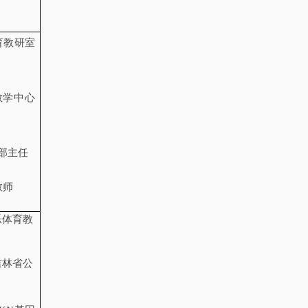
习
育教研室
共教学中心
研部主任
教师
乐体育教
吉林省公