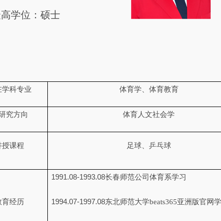
最高学位：硕士
在学科专业
体育学、体育教育
研究方向
体育人文社会学
讲授课程
足球、乒乓球
1991.08-1993.08
长春师范公司体育系学习
1994.07-1997.08
教育经历
东北师范大学beats365亚洲版官网