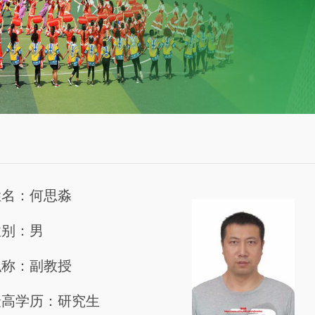
姓名：何思淼
性别：男
职称：副教授
最高学历：研究生