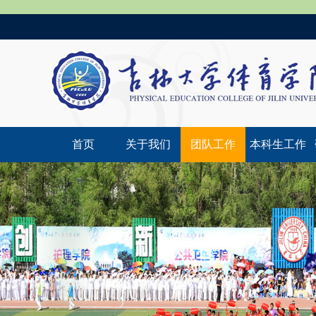
首页
关于我们
团队工作
本科生工作