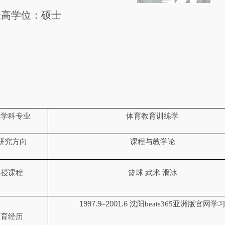
最高学位：硕士
在学科专业
体育教育训练学
研究方向
课程与教学论
讲授课程
篮球
武术
滑冰
1997.9
2001.6
–
沈阳beats365亚洲版官网学
教育经历