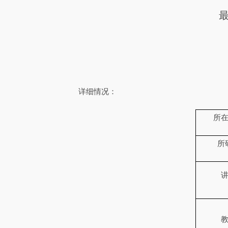
详细情况：
所
所