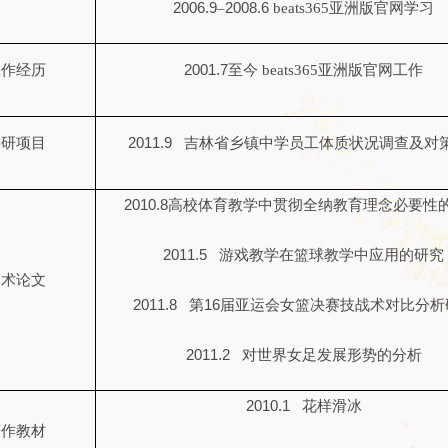
2006.9
2008.6
–
beats365亚洲版官网学习
2001.7
工作经历
至今
beats365亚洲版官网工作
2011.9
科研项目
吉林省乡镇中学员工体质状况调查及对
2010.8
高校体育教学中贯彻全纳教育理念必要性
2011.5
游戏教学在篮球教学中应用的研究
学术论文
2011.8
16
第
届亚运会女篮决赛技战术对比分析
2011.2
对世界女足发展形势的分析
2010.1
花样滑冰
著作教材