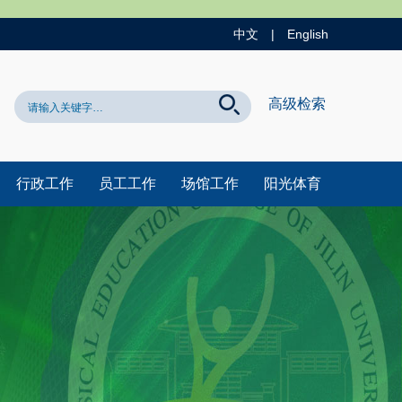
中文
|
English
网站！
高级检索
行政工作
员工工作
场馆工作
阳光体育