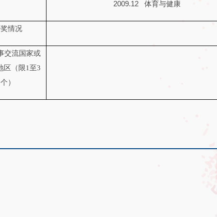
2009.12
体育与健康
获奖情况
事交流国家或
地区（限
1
至
3
个）