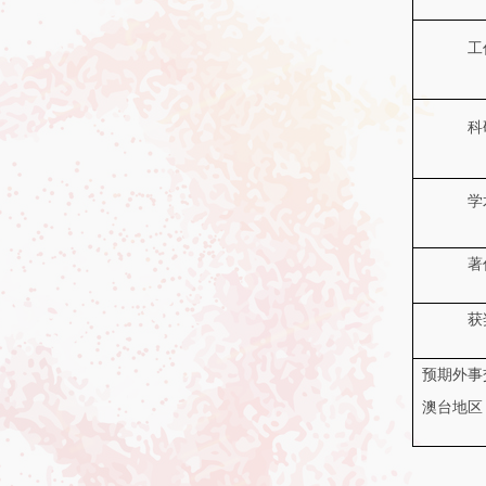
工
科
学
著
获
预期外事
澳台地区