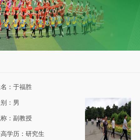
姓名：于福胜
性别：男
职称：副教授
最高学历：研究生