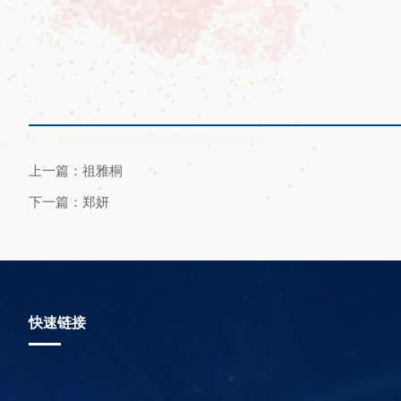
上一篇：祖雅桐
下一篇：郑妍
快速链接