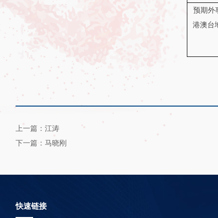
预期外
港澳台
上一篇：江涛
下一篇：马晓刚
快速链接