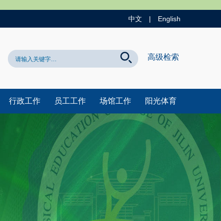
中文
|
English
官方网站！
高级检索
行政工作
员工工作
场馆工作
阳光体育