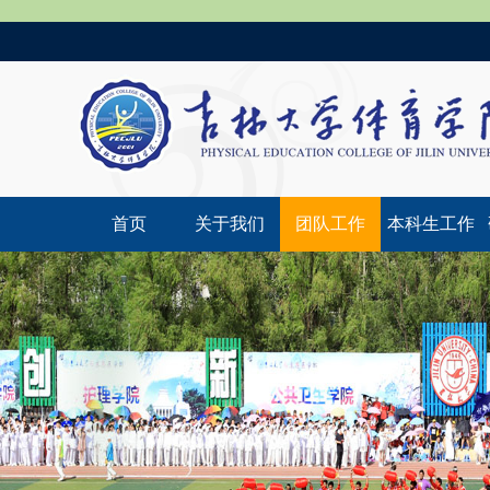
首页
关于我们
团队工作
本科生工作