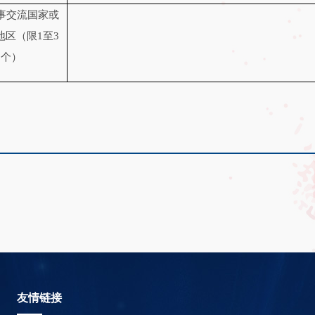
事交流国家或
地区（限
1
至
3
个）
友情链接